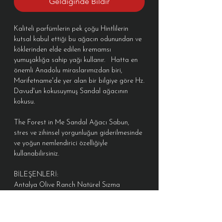
Geldiğinde Bildir
Kaliteli parfümlerin pek çoğu Hintlilerin
kutsal kabul ettiği bu ağacın odunundan ve
köklerinden elde edilen kremamsı
yumuşaklığa sahip yağı kullanır. Hatta en
önemli Anadolu miraslarımızdan biri,
Marifetname'de yer alan bir bilgiye göre Hz.
Davud'un kokusuymuş Sandal ağacının
kokusu.
The Forest in Me Sandal Ağacı Sabun,
stres ve zihinsel yorgunluğun giderilmesinde
ve yoğun nemlendirici özelliğiyle
kullanabilirsiniz.
BİLEŞENLERİ:
Antalya Olive Ranch Natürel Sızma
Zeytinyağı (Olea Europaea L.), Hindistan
Cevizi Yağı (Cocos Nucifera L.), Hint Yağı
(Ricinus Communis L.), Shea Butter